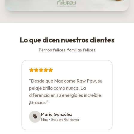
Lo que dicen nuestros clientes
Perros felices, familias felices
"
Desde que Max come Raw Paw, su
"
Lun
pelaje brilla como nunca. La
con 
diferencia en su energía es increíble.
camb
¡Gracias!
"
mole
María González
🐕
🐕
Max
• Golden Retriever