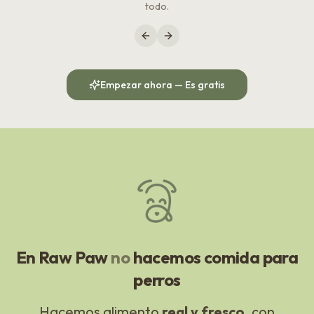
todo.
Previous slide
Next slide
Empezar ahora — Es gratis
En Raw Paw
no
hacemos comida para
perros
Hacemos alimento
real y fresco
, con